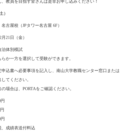
ん、教員を目指す皆さんは是非お申し込みください！
（土）
古屋校（JPタワー名古屋 6F）
2月21日（金）
自治体別模試
方を選択して受験ができます。
定申込書へ必要事項を記入し、南山大学教職センター窓口または
てください。
、PORTAをご確認ください。
0円
円
円
績表送付料込