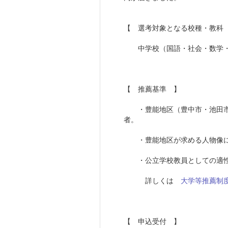
【 選考対象となる校種・教科
中学校（国語・社会・数学・
【 推薦基準 】
・豊能地区（豊中市・池田市・
者。
・豊能地区が求める人物像に
・公立学校教員としての適性
詳しくは
大学等推薦制
【 申込受付 】