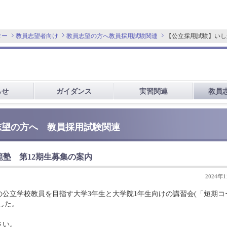
ター
教員志望者向け
教員志望の方へ
教員採用試験関連
【公立採用試験】いし
らせ
ガイダンス
実習関連
教員
志望の方へ 教員採用試験関連
塾 第12期生募集の案内
2024年
公立学校教員を目指す大学3年生と大学院1年生向けの講習会(「短期コ
した。
さい。