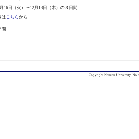
16日（火）〜12月18日（木）の３日間
募は
こちら
から
学園
Copyright Nanzan University. No re