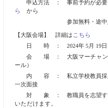
申込方法 ： 事前予約が必要
ら
から
参加無料・途中入
【大阪会場】 詳細は
こちら
日 時 ： 2024年 5月 19日（日
会 場 ： 大阪マーチャンダ
ール）
内 容 ： 私立学校教員採用
一次面接
対 象 ： 教職員を志望する
いただけます。