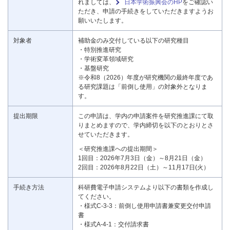
れましては、
日本学術振興会のHP
をご確認い
ただき、申請の手続きをしていただきますようお
願いいたします。
対象者
補助金のみ交付している以下の研究種目
・特別推進研究
・学術変革領域研究
・基盤研究
※令和8（2026）年度が研究機関の最終年度であ
る研究課題は「前倒し使用」の対象外となりま
す。
提出期限
この申請は、学内の申請案件を研究推進課にて取
りまとめますので、学内締切を以下のとおりとさ
せていただきます。
＜研究推進課への提出期間＞
1回目：2026年7月3日（金）～8月21日（金）
2回目：2026年8月22日（土）～11月17日(火）
手続き方法
科研費電子申請システムより以下の書類を作成し
てください。
・様式C-3-3：前倒し使用申請書兼変更交付申請
書
・様式A-4-1：交付請求書