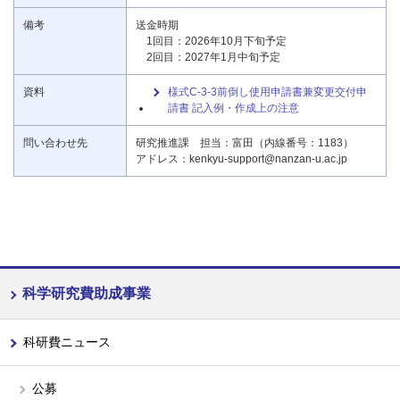
備考
送金時期
1回目：2026年10月下旬予定
2回目：2027年1月中旬予定
資料
様式C-3-3前倒し使用申請書兼変更交付申
請書 記入例・作成上の注意
問い合わせ先
研究推進課 担当：富田（内線番号：1183）
アドレス：kenkyu-support@nanzan-u.ac.jp
科学研究費助成事業
科研費ニュース
公募