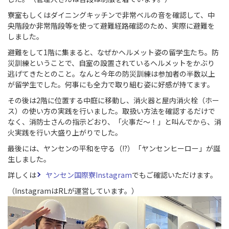
寮室もしくはダイニングキッチンで非常ベルの音を確認して、中
央階段か非常階段等を使って避難経路確認のため、実際に避難を
しました。
避難をして1階に集まると、なぜかヘルメット姿の留学生たち。防
災訓練ということで、自室の設置されているヘルメットをかぶり
逃げてきたとのこと。なんと今年の防災訓練は参加者の半数以上
が留学生でした。何事にも全力で取り組む姿に好感が持てます。
その後は2階に位置する中庭に移動し、消火器と屋内消火栓（ホー
ス）の使い方の実践を行いました。取扱い方法を確認するだけで
なく、消防士さんの指示どおり、「火事だ～！」と叫んでから、消
火実践を行い大盛り上がりでした。
最後には、ヤンセンの平和を守る（!?）「ヤンセンヒーロー」が誕
生しました。
詳しくは
ヤンセン国際寮Instagram
でもご確認いただけます。
（
InstagramはRLが運営しています。
）