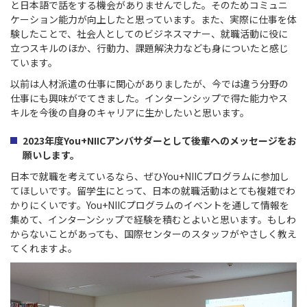
と日本語で話をする機会がありませんでした。そのためコミュニ
ケーション能力が向上したと思っています。また、実際に仕事を体
験したことで、社会人としてのビジネスマナー、就職活動に役に
立つスキルのほか、行動力、課題解決力なども身についたと感じ
ています。
以前は人材派遣の仕事に関心がありましたが、今では違う分野の
仕事にも興味がでてきました。インターンシップで得た能力やス
キルを今後の自身のキャリアに生かしたいと思います。
2023年度
You+NIIC
アンバサダーとして後輩へのメッセージをお
願いします。
日本で就職を考えているなら、ぜひ
You+NIIC
プログラムに参加し
てほしいです。留学生にとって、日本の就職活動はとても複雑でわ
かりにくいです。
You+NIIC
プログラムのイベントを通して情報を
集めて、インターンシップで経験を積むとよいと思います。もしわ
からないことがあっても、国際センターのスタッフがやさしく教え
てくれますよ。