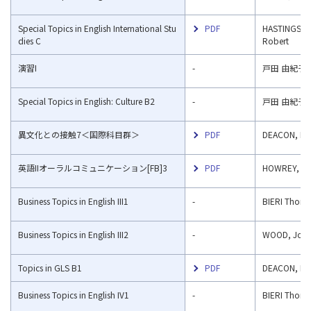
Special Topics in English International Stu
PDF
HASTINGS, C
dies C
Robert
演習I
-
戸田 由紀子
Special Topics in English: Culture B2
-
戸田 由紀子
異文化との接触7＜国際科⽬群＞
PDF
DEACON, Br
英語IIオーラルコミュニケーション[FB]3
PDF
HOWREY, Jo
Business Topics in English III1
-
BIERI
Thoma
Business Topics in English III2
-
WOOD, Jose
Topics in GLS B1
PDF
DEACON, Br
Business Topics in English IV1
-
BIERI Thom