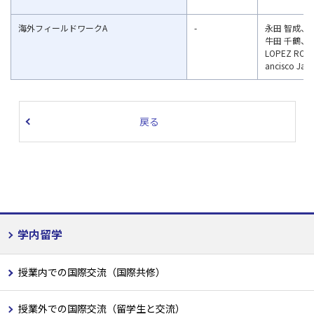
海外フィールドワークA
-
永田 智成、
牛田 千鶴、
LOPEZ RODR
ancisco Javi
戻る
学内留学
授業内での国際交流（国際共修）
授業外での国際交流（留学生と交流）