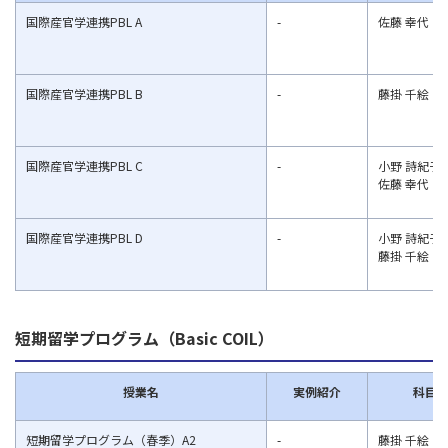
国際産官学連携PBL A
-
佐藤 幸代
国際産官学連携PBL B
-
藤掛 千絵
国際産官学連携PBL C
-
小野 詩紀子
佐藤 幸代
国際産官学連携PBL D
-
小野 詩紀子
藤掛 千絵
短期留学プログラム（Basic
COIL
）
授業名
実例紹介
科目
短期留学プログラム（春季）A2
-
藤掛 千絵