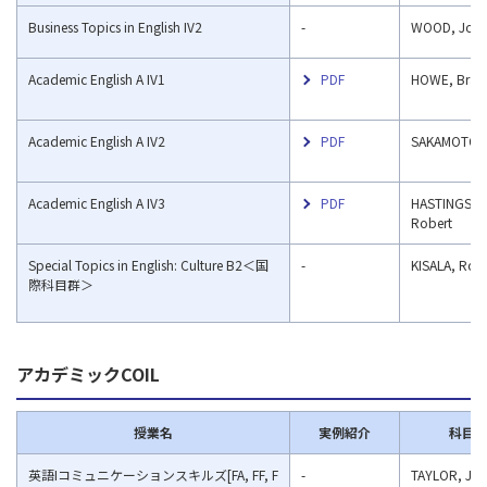
Business Topics in English IV2
-
WOOD, Jose
Academic English A IV1
PDF
HOWE, Brad
Academic English A IV2
PDF
SAKAMOTO, 
Academic English A IV3
PDF
HASTINGS, C
Robert
Special Topics in English: Culture B2＜国
-
KISALA, Rob
際科⽬群＞
アカデミックCOIL
授業名
実例紹介
科目
英語Iコミュニケーションスキルズ[FA, FF, F
-
TAYLOR, Ja