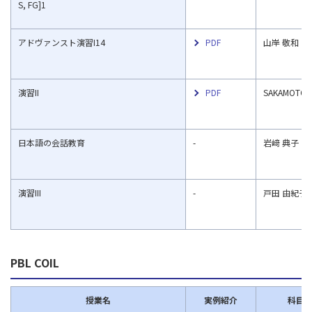
S, FG]1
アドヴァンスト演習I14
PDF
山岸 敬和
演習II
PDF
SAKAMOTO, 
⽇本語の会話教育
-
岩﨑 典子
演習III
-
戸田 由紀子
PBL COIL
授業名
実例紹介
科目