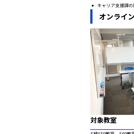
キャリア支援課の開
オンライ
対象教室
S棟S59教室、S69教