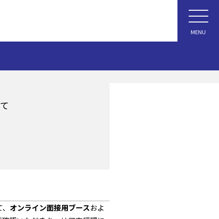
MENU
いて
て、
オンライン面接用ブース
およ