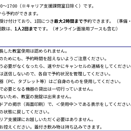
00～17:00（※キャリア支援課閉室日除く）です。
から予約ができます。
を受け付けており、1回につき
最大
2
時間まで
予約できます。 （準備
回数は、
1
人
2
回まで
です。（オンライン面接用ブースも含む）
長した教室使用は認められません。
のためにも、予約時間を超えないようご注意ください。
う必要がなくなったら、速やかにキャンセルの連絡をしてください
は送信しないので、各自で予約状況を管理してください。
器（PC、タブレット等）はご自身のものを使用してください。
で必要となる機器の貸出は一切行っていません。
ないため、教室の施錠は出来ません。
ドアの掲示（両面印刷）で、＜使用中＞である表示をしてください
の状態に戻してください。
リア支援課にお越しいただく必要はありません。
お控えください。蓋付き飲み物は持ち込みできます。