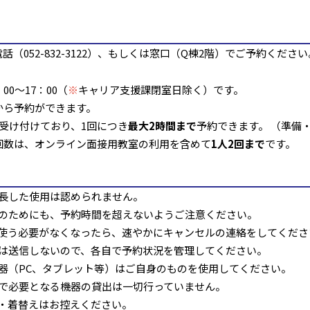
電話（
052-832-3122
）、もしくは窓口（Q棟2階）でご予約ください
0～17：00（
※
キャリア支援課閉室日除く）です。
から予約ができます。
を受け付けており、1回につき
最大
2
時間まで
予約できます。 （準備
回数は、オンライン面接用教室の利用を含めて
1人2回まで
です。
長した使用は認められません。
のためにも、予約時間を超えないようご注意ください。
使う必要がなくなったら、速やかにキャンセルの連絡をしてくださ
は送信しないので、各自で予約状況を管理してください。
器（PC、タブレット等）はご自身のものを使用してください。
で必要となる機器の貸出は一切行っていません。
・着替えはお控えください。