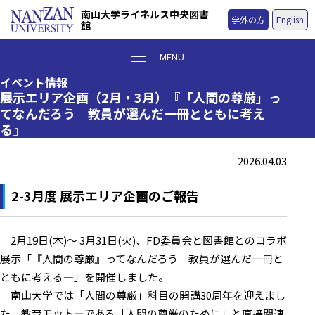
南山大学ライネルス中央図書
学外の方
English
館
MENU
イベント情報
展示エリア企画（2月・3月）『「人間の尊厳」っ
てなんだろう 教員が選んだ一冊とともに考え
る』
2026.04.03
2-3月度 展示エリア企画のご報告
2月19日(木)～ 3月31日(火)、FD委員会と図書館とのコラボ
展示「『人間の尊厳』ってなんだろう―教員が選んだ⼀冊と
ともに考える―」を開催しました。
南山大学では「人間の尊厳」科目の開講30周年を迎えまし
た。
教育モットーである「人間の尊厳のために」と直接関連