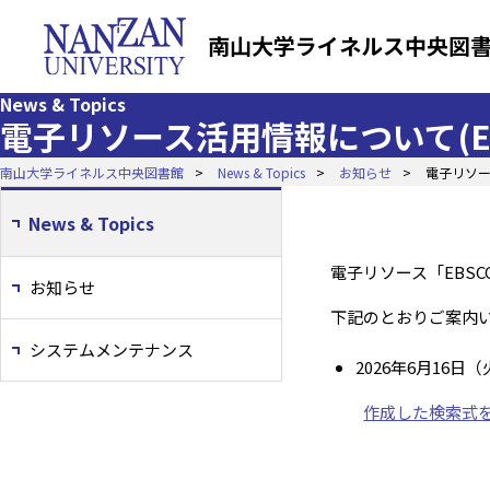
南山大学ライネルス中央図
News & Topics
電子リソース活用情報について(EBS
南山大学ライネルス中央図書館
News & Topics
お知らせ
電子リソース
News & Topics
電子リソース「EBS
お知らせ
下記のとおりご案内
システムメンテナンス
2026年
6
月
16
日（
作成した検索式を