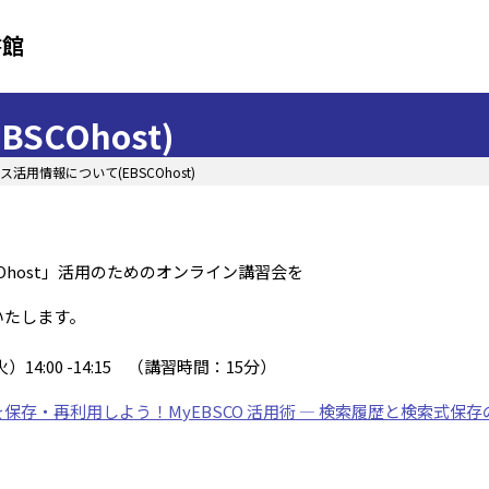
書館
COhost)
活用情報について(EBSCOhost)
COhost」活用のためのオンライン講習会を
いたします。
火）
14:00 -14:15
（講習時間：
15
分）
保存・再利用しよう！MyEBSCO 活用術 ― 検索履歴と検索式保存