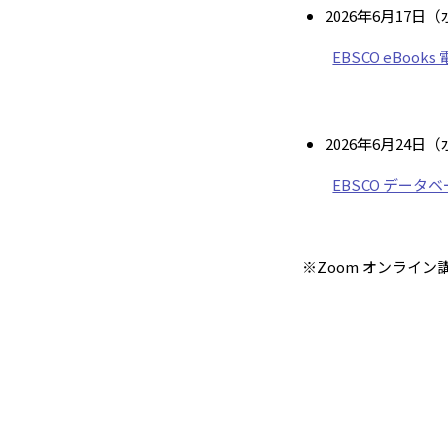
2026年
6
月
17
日（
EBSCO eBoo
2026年
6
月
24
日（
EBSCO データ
※
Zoom
オンライン