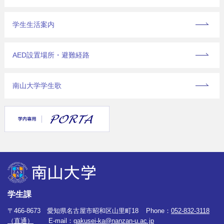
学生生活案内
AED設置場所・避難経路
南山大学学生歌
学生課
〒466-8673 愛知県名古屋市昭和区山里町18
Phone：
052-832-3118
（直通）
E-mail：
gakusei-ka@nanzan-u.ac.jp