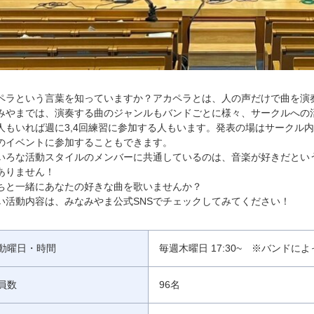
ペラという言葉を知っていますか？アカペラとは、人の声だけで曲を演
みやまでは、演奏する曲のジャンルもバンドごとに様々、サークルへの
人もいれば週に3,4回練習に参加する人もいます。発表の場はサークル
のイベントに参加することもできます。
いろな活動スタイルのメンバーに共通しているのは、音楽が好きだとい
ありません！
ちと一緒にあなたの好きな曲を歌いませんか？
い活動内容は、みなみやま公式SNSでチェックしてみてください！
動曜日・時間
毎週木曜日 17:30~ ※バンド
員数
96名