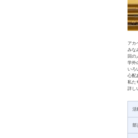
アカ
みな
回の
学外
いろ
心配
私た
詳し
活
部