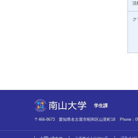
活
ク
学生課
〒466-8673 愛知県名古屋市昭和区山里町18
Phone：
0