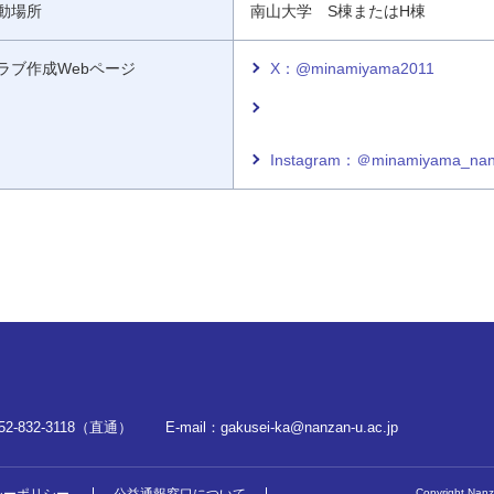
動場所
南山大学 S棟またはH棟
ラブ作成Webページ
X：@minamiyama2011
Instagram：＠minamiyama_na
52-832-3118（直通）
E-mail：
gakusei-ka@nanzan-u.ac.jp
Copyright Nanza