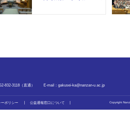
52-832-3118（直通）
E-mail：
gakusei-ka@nanzan-u.ac.jp
シーポリシー
公益通報窓口について
Copyright Nanza