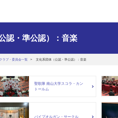
公認・準公認）：音楽
クラブ・委員会一覧
文化系団体（公認・準公認）：音楽
聖歌隊 南山大学スコラ・カン
トールム
パイプオルガン・サークル