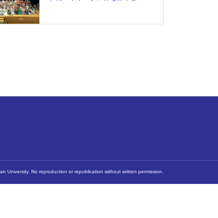
n University. No reproduction or republication without written permission.