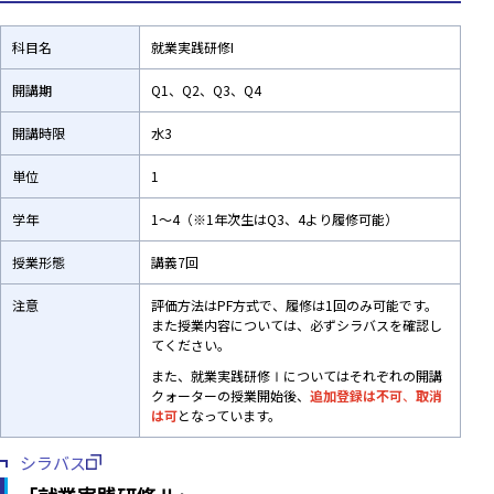
科目名
就業実践研修I
開講期
Q1、Q2、Q3、Q4
開講時限
水3
単位
1
学年
1～4（※1年次生はQ3、4より履修可能）
授業形態
講義7回
注意
評価方法はPF方式で、履修は1回のみ可能です。
また授業内容については、必ずシラバスを確認し
てください。
また、就業実践研修Ⅰについてはそれぞれの開講
クォーターの授業開始後、
追加登録は不可
、
取消
は可
となっています。
シラバス