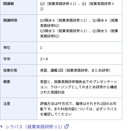
開講期
Q3（就業実践研修Ⅱ1）、Q1（就業実践研修Ⅱ
2）
開講時限
Q3隔水４（就業実践研修Ⅱ1）、Q1隔水４（就業
実践研修II2）
Q3隔水５（就業実践研修Ⅱ1）、Q1隔水５（就業
実践研修II2）
単位
1
学年
2～4
授業形態
実習、講義2回（就業実践研修、まとめ研修）
概要
実習と、就業実践研修報告会でのプレゼンテーシ
ョン、クロージングとしてのまとめ研修から構成
された実践科目
注意
評価方法はPF方式で、履修はそれぞれ1回のみ可
能です。また科目内容については、必ずシラバス
を確認してください
シラバス（就業実践研修Ⅱ1）