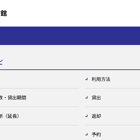
書館
ど
利用方法
数・貸出期間
貸出
新（延長）
返却
予約