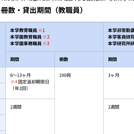
る冊数・貸出期間（教職員）
本学教育職員
※1
本学非常勤
本学園教育職員
※2
本学客員研
本学園事務職員
※3
本学研究所
期間
冊数
期間
6～13ヶ月
100冊
3ヶ月
※4
固定返却期限日
（年2回）
2週間
2週間