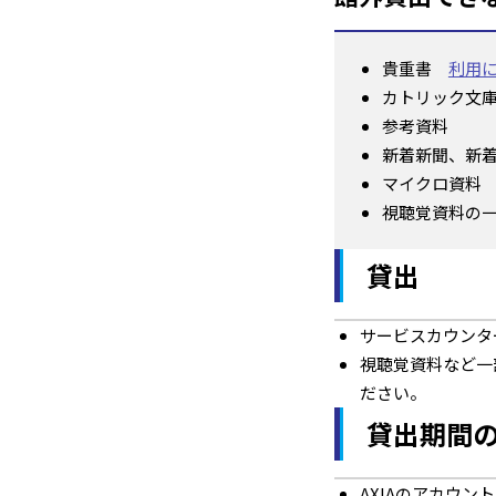
貴重書
利用
カトリック文
参考資料
新着新聞、新
マイクロ資料
視聴覚資料の
貸出
サービスカウンタ
視聴覚資料など一
ださい。
貸出期間
AXIAのアカウン