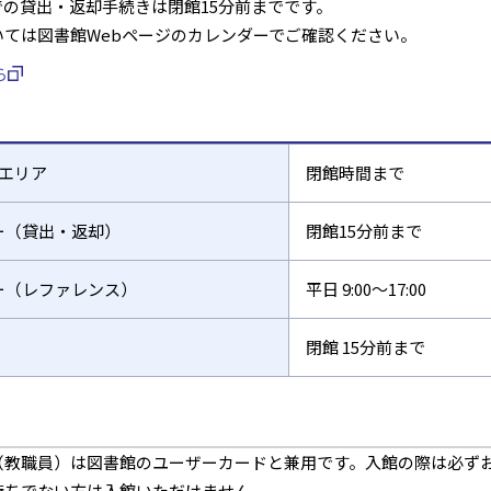
の貸出・返却手続きは閉館15分前までです。
いては図書館Webページのカレンダーでご確認ください。
ら
エリア
閉館時間まで
ー（貸出・返却）
閉館
15
分前まで
ー（レファレンス）
平日
9:00～17:00
閉館
15
分前まで
（教職員）は図書館のユーザーカードと兼用です。入館の際は必ず
持ちでない方は入館いただけません。