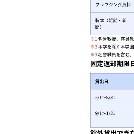
ブラウジング資料
製本（雑誌・新
聞）
※1
名誉教授、客員
※2
本学を除く本学
※3
名誉職員を含む
固定返却期限日
貸出日
2/1～8/31
9/1～1/31
館外貸出でき