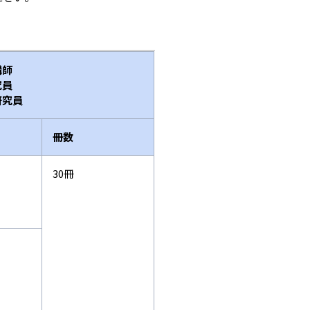
講師
究員
研究員
冊数
30冊