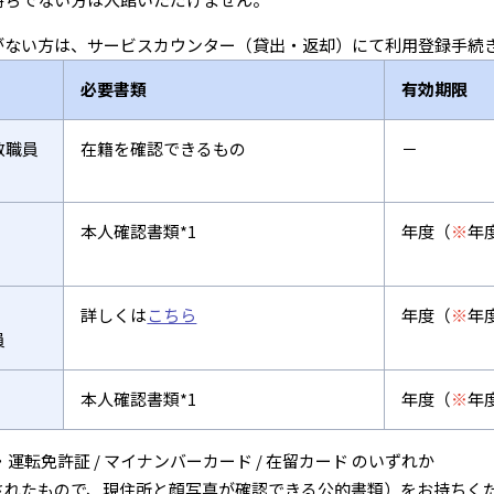
がない方は、サービスカウンター（貸出・返却）にて利用登録手続
必要書類
有効期限
教職員
在籍を確認できるもの
－
本人確認書類*1
年度（
※
年
詳しくは
こちら
年度（
※
年
員
本人確認書類*1
年度（
※
年
・運転免許証 / マイナンバーカード / 在留カード のいずれか
されたもので、現住所と顔写真が確認できる公的書類）をお持ちく