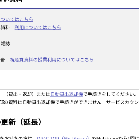
についてはこちら
庫資料
利用についてはこちら
着雑誌
一部
視聴覚資料の授業利用については
こちら
ー（貸出・返却）または
自動貸出返却機
で手続きをしてください。
部の資料は自動貸出返却機で手続きができません。サービスカウン
の更新（延長）
トをお持ちの方は、
OPAC TOP（My Library）
のMyLibraryから